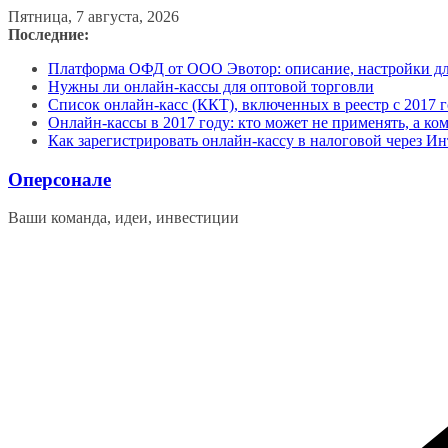
Перейти
Пятница, 7 августа, 2026
к
Последние:
содержимому
Платформа ОФД от ООО Эвотор: описание, настройки д
Нужны ли онлайн-кассы для оптовой торговли
Список онлайн-касс (ККТ), включенных в реестр с 2017 г
Онлайн-кассы в 2017 году: кто может не применять, а ко
Как зарегистрировать онлайн-кассу в налоговой через Ин
Оперсонале
Ваши команда, идеи, инвестиции