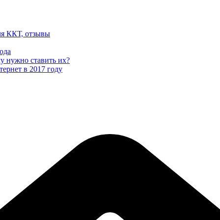
ля ККТ, отзывы
ода
му нужно ставить их?
тернет в 2017 году