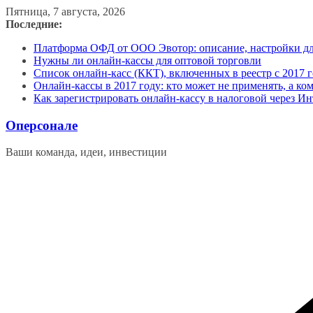
Перейти
Пятница, 7 августа, 2026
к
Последние:
содержимому
Платформа ОФД от ООО Эвотор: описание, настройки д
Нужны ли онлайн-кассы для оптовой торговли
Список онлайн-касс (ККТ), включенных в реестр с 2017 г
Онлайн-кассы в 2017 году: кто может не применять, а ко
Как зарегистрировать онлайн-кассу в налоговой через Ин
Оперсонале
Ваши команда, идеи, инвестиции