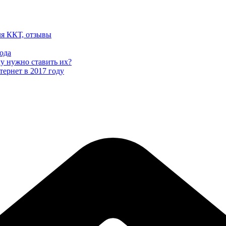
ля ККТ, отзывы
ода
му нужно ставить их?
тернет в 2017 году