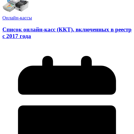
Онлайн-кассы
Список онлайн-касс (ККТ), включенных в реестр
с 2017 года