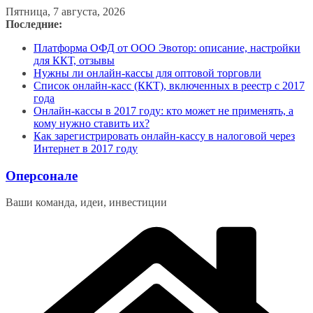
Перейти
Пятница, 7 августа, 2026
к
Последние:
содержимому
Платформа ОФД от ООО Эвотор: описание, настройки
для ККТ, отзывы
Нужны ли онлайн-кассы для оптовой торговли
Список онлайн-касс (ККТ), включенных в реестр с 2017
года
Онлайн-кассы в 2017 году: кто может не применять, а
кому нужно ставить их?
Как зарегистрировать онлайн-кассу в налоговой через
Интернет в 2017 году
Оперсонале
Ваши команда, идеи, инвестиции