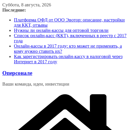
Перейти
Суббота, 8 августа, 2026
к
Последние:
содержимому
Платформа ОФД от ООО Эвотор: описание, настройки
для ККТ, отзывы
Нужны ли онлайн-кассы для оптовой торговли
Список онлайн-касс (ККТ), включенных в реестр с 2017
года
Онлайн-кассы в 2017 году: кто может не применять, а
кому нужно ставить их?
Как зарегистрировать онлайн-кассу в налоговой через
Интернет в 2017 году
Оперсонале
Ваши команда, идеи, инвестиции