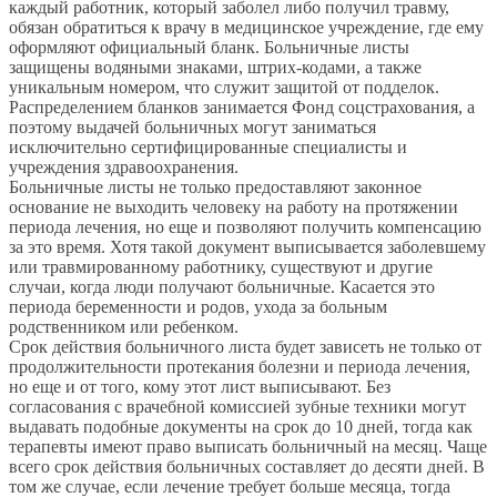
каждый работник, который заболел либо получил травму,
обязан обратиться к врачу в медицинское учреждение, где ему
оформляют официальный бланк. Больничные листы
защищены водяными знаками, штрих-кодами, а также
уникальным номером, что служит защитой от подделок.
Распределением бланков занимается Фонд соцстрахования, а
поэтому выдачей больничных могут заниматься
исключительно сертифицированные специалисты и
учреждения здравоохранения.
Больничные листы не только предоставляют законное
основание не выходить человеку на работу на протяжении
периода лечения, но еще и позволяют получить компенсацию
за это время. Хотя такой документ выписывается заболевшему
или травмированному работнику, существуют и другие
случаи, когда люди получают больничные. Касается это
периода беременности и родов, ухода за больным
родственником или ребенком.
Срок действия больничного листа будет зависеть не только от
продолжительности протекания болезни и периода лечения,
но еще и от того, кому этот лист выписывают. Без
согласования с врачебной комиссией зубные техники могут
выдавать подобные документы на срок до 10 дней, тогда как
терапевты имеют право выписать больничный на месяц. Чаще
всего срок действия больничных составляет до десяти дней. В
том же случае, если лечение требует больше месяца, тогда