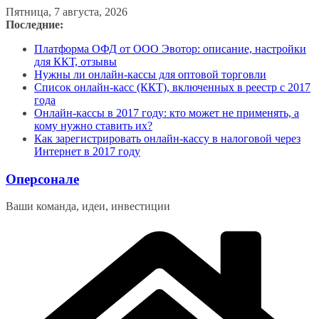
Перейти
Пятница, 7 августа, 2026
к
Последние:
содержимому
Платформа ОФД от ООО Эвотор: описание, настройки
для ККТ, отзывы
Нужны ли онлайн-кассы для оптовой торговли
Список онлайн-касс (ККТ), включенных в реестр с 2017
года
Онлайн-кассы в 2017 году: кто может не применять, а
кому нужно ставить их?
Как зарегистрировать онлайн-кассу в налоговой через
Интернет в 2017 году
Оперсонале
Ваши команда, идеи, инвестиции