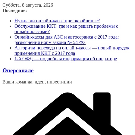
Перейти
Суббота, 8 августа, 2026
к
Последние:
содержимому
Нужна ли онлайн-касса при эквайринге?
Обслуживание ККТ: где и как решать проблемы с
онлайн-кассами?
Онлайн-кассы для АЗС и автосервиса с 2017 года:
разъяснения норм закона № 54-ФЗ
Алгоритм перехода на онлайн-кассы — новый порядок
применения ККТ с 2017 года
1-й ОФД — подробная информация об операторе
Оперсонале
Ваши команда, идеи, инвестиции