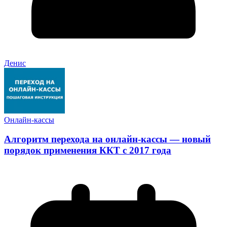
Денис
Онлайн-кассы
Алгоритм перехода на онлайн-кассы — новый
порядок применения ККТ с 2017 года