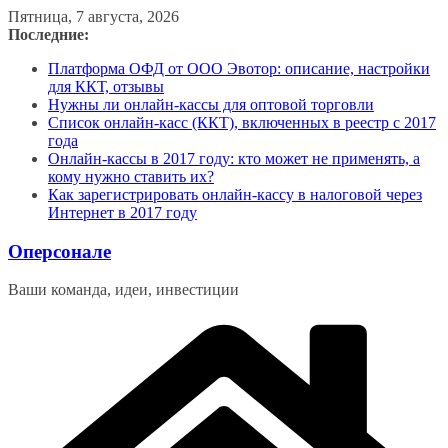
Перейти
Пятница, 7 августа, 2026
к
Последние:
содержимому
Платформа ОФД от ООО Эвотор: описание, настройки
для ККТ, отзывы
Нужны ли онлайн-кассы для оптовой торговли
Список онлайн-касс (ККТ), включенных в реестр с 2017
года
Онлайн-кассы в 2017 году: кто может не применять, а
кому нужно ставить их?
Как зарегистрировать онлайн-кассу в налоговой через
Интернет в 2017 году
Оперсонале
Ваши команда, идеи, инвестиции