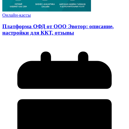
Онлайн-кассы
Платформа ОФД от ООО Эвотор: описание,
настройки для ККТ, отзывы