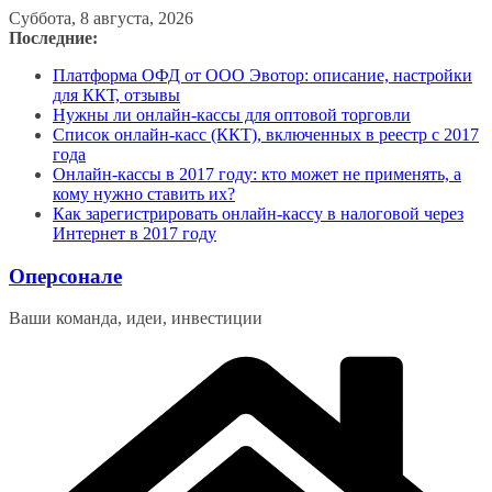
Перейти
Суббота, 8 августа, 2026
к
Последние:
содержимому
Платформа ОФД от ООО Эвотор: описание, настройки
для ККТ, отзывы
Нужны ли онлайн-кассы для оптовой торговли
Список онлайн-касс (ККТ), включенных в реестр с 2017
года
Онлайн-кассы в 2017 году: кто может не применять, а
кому нужно ставить их?
Как зарегистрировать онлайн-кассу в налоговой через
Интернет в 2017 году
Оперсонале
Ваши команда, идеи, инвестиции