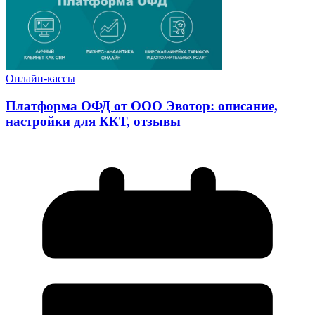
Онлайн-кассы
Платформа ОФД от ООО Эвотор: описание,
настройки для ККТ, отзывы