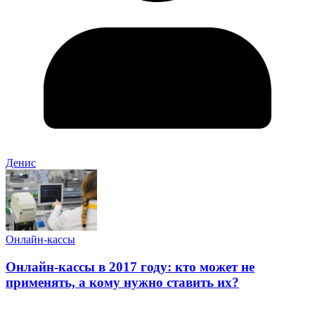
Денис
Онлайн-кассы
Онлайн-кассы в 2017 году: кто может не
применять, а кому нужно ставить их?