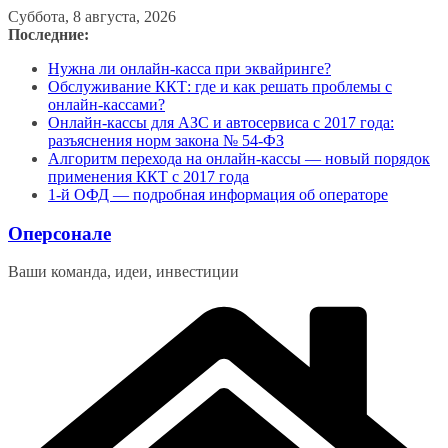
Перейти
Суббота, 8 августа, 2026
к
Последние:
содержимому
Нужна ли онлайн-касса при эквайринге?
Обслуживание ККТ: где и как решать проблемы с
онлайн-кассами?
Онлайн-кассы для АЗС и автосервиса с 2017 года:
разъяснения норм закона № 54-ФЗ
Алгоритм перехода на онлайн-кассы — новый порядок
применения ККТ с 2017 года
1-й ОФД — подробная информация об операторе
Оперсонале
Ваши команда, идеи, инвестиции