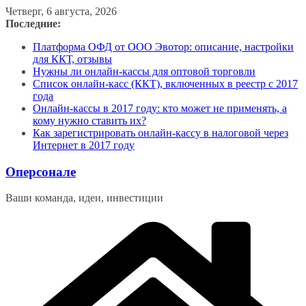
Перейти
Четверг, 6 августа, 2026
к
Последние:
содержимому
Платформа ОФД от ООО Эвотор: описание, настройки
для ККТ, отзывы
Нужны ли онлайн-кассы для оптовой торговли
Список онлайн-касс (ККТ), включенных в реестр с 2017
года
Онлайн-кассы в 2017 году: кто может не применять, а
кому нужно ставить их?
Как зарегистрировать онлайн-кассу в налоговой через
Интернет в 2017 году
Оперсонале
Ваши команда, идеи, инвестиции